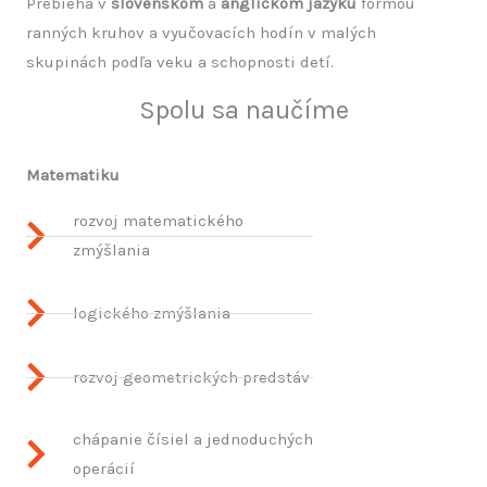
Prebieha v
slovenskom
a
anglickom jazyku
formou
ranných kruhov a vyučovacích hodín v malých
skupinách podľa veku a schopnosti detí.
Spolu sa naučíme
Matematiku
rozvoj matematického
zmýšlania
logického zmýšlania
rozvoj geometrických predstáv
chápanie čísiel a jednoduchých
operácií