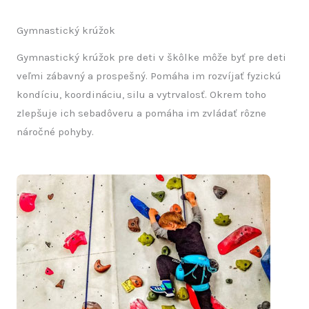
Gymnastický krúžok
Gymnastický krúžok pre deti v škôlke môže byť pre deti
veľmi zábavný a prospešný. Pomáha im rozvíjať fyzickú
kondíciu, koordináciu, silu a vytrvalosť. Okrem toho
zlepšuje ich sebadôveru a pomáha im zvládať rôzne
náročné pohyby.