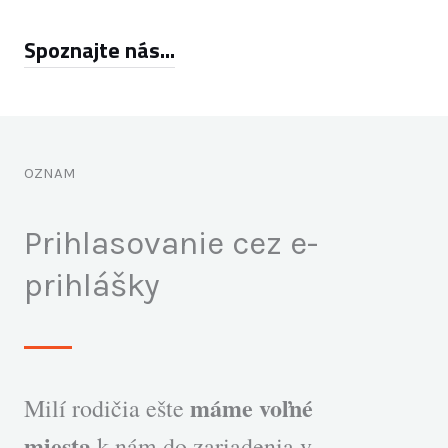
Spoznajte nás...
OZNAM
Prihlasovanie cez e-
prihlášky
máme voľné
Milí rodičia ešte
miesta
k nám do zariadenia v