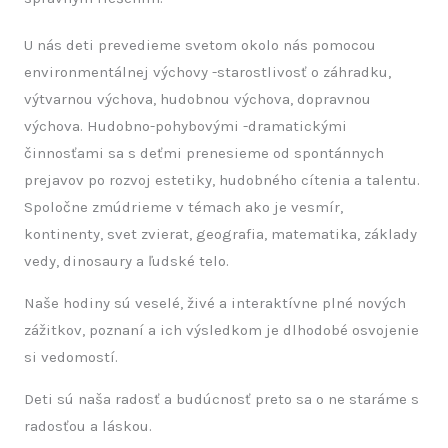
U nás deti prevedieme svetom okolo nás pomocou
environmentálnej výchovy -starostlivosť o záhradku,
výtvarnou výchova, hudobnou výchova, dopravnou
výchova. Hudobno-pohybovými -dramatickými
činnosťami sa s deťmi prenesieme od spontánnych
prejavov po rozvoj estetiky, hudobného cítenia a talentu.
Spoločne zmúdrieme v témach ako je vesmír,
kontinenty, svet zvierat, geografia, matematika, základy
vedy, dinosaury a ľudské telo.
Naše hodiny sú veselé, živé a interaktívne plné nových
zážitkov, poznaní a ich výsledkom je dlhodobé osvojenie
si vedomostí.
Deti sú naša radosť a budúcnosť preto sa o ne staráme s
radosťou a láskou.