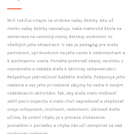
Milí rodičia vitajte na stránke našej škôlky. Ako už
motto našej škôlky naznačuje, naša materská škola sa
zameriava na celostný rozvoj detskej osobnosti vo
všetkých jeho oblastiach. U nás je pedagóg pre dieťa
partnerom, sprievodcom na jeho ceste k vedomostiam a
k pochopeniu sveta. Pomáha prekonať obavy, neistotu z
neznámeho a nabáda dieťa k aktívnej sebarealizácii.
Rešpektuje jedinečnosť každého dieťaťa. Podporuje jeho
nadanie a cez jeho prirodzené záujmy ho vedie k novým
vzdelávacím aktivitám. Tak, aby dieťa malo možnosť
zažiť pocit úspechu a malo chuť napredovať a zlepšovať
svoje schopnosti, zručnosti, vedomosti. Zároveň dieťa
učíme, že urobiť chybu je v procese získavania
poznatkov v poriadku a chyba nás učí zamyslieť sa nad
správnym riešením.